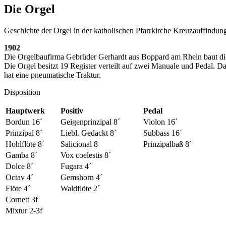
Die Orgel
Geschichte der Orgel in der katholischen Pfarrkirche Kreuzauffindun
1902
Die Orgelbaufirma Gebrüder Gerhardt aus Boppard am Rhein baut die 
Die Orgel besitzt 19 Register verteilt auf zwei Manuale und Pedal. D
hat eine pneumatische Traktur.
Disposition
Hauptwerk
Positiv
Pedal
Bordun 16´
Geigenprinzipal 8´
Violon 16´
Prinzipal 8´
Liebl. Gedackt 8´
Subbass 16´
Hohlflöte 8´
Salicional 8
Prinzipalbaß 8´
Gamba 8´
Vox coelestis 8´
Dolce 8´
Fugara 4´
Octav 4´
Gemshorn 4´
Flöte 4´
Waldflöte 2´
Cornett 3f
Mixtur 2-3f