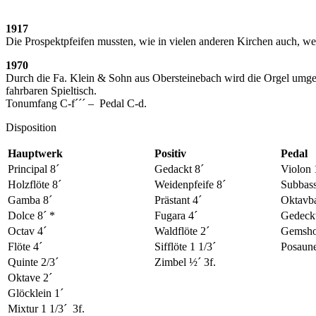
1917
Die Prospektpfeifen mussten, wie in vielen anderen Kirchen auch, 
1970
Durch die Fa. Klein & Sohn aus Obersteinebach wird die Orgel umgeba
fahrbaren Spieltisch.
Tonumfang C-f´´´ – Pedal C-d.
Disposition
Hauptwerk
Positiv
Pedal
Principal 8´
Gedackt 8´
Violon 
Holzflöte 8´
Weidenpfeife 8´
Subbass
Gamba 8´
Prästant 4´
Oktavba
Dolce 8´ *
Fugara 4´
Gedeckt
Octav 4´
Waldflöte 2´
Gemsho
Flöte 4´
Sifflöte 1 1/3´
Posaune
Quinte 2/3´
Zimbel ½´ 3f.
Oktave 2´
Glöcklein 1´
Mixtur 1 1/3´ 3f.