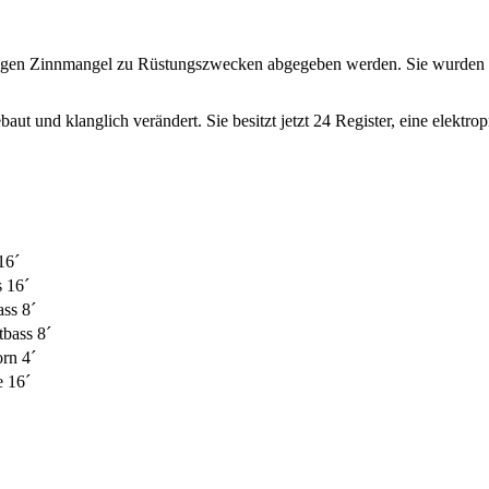
wegen Zinnmangel zu Rüstungszwecken abgegeben werden. Sie wurden du
ut und klanglich verändert. Sie besitzt jetzt 24 Register, eine elektr
16´
 16´
ss 8´
bass 8´
rn 4´
 16´